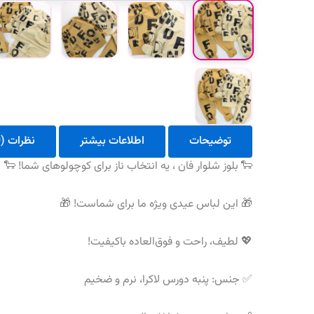
توضیحات
اطلاعات بیشتر
نظرات (0)
🐑 بلوز شلوار فان ، یه انتخاب ناز برای کوچولوهای شما! 🐑
🎁 این لباس عیدی ویژه ما برای شماست! 🎁
💖 لطیف، راحت و فوق‌العاده باکیفیت!
✅ جنس: پنبه دورس لاکرا، نرم و ضخیم