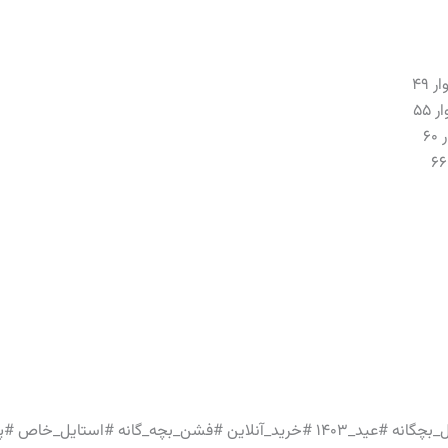
استایل_خاص #پوشاک_بچه_گانه