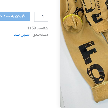
بلوز
افزودن به سبد خر
شلوار
فان
شناسه:
1159
عدد
دسته‌بندی:
آستین بلند