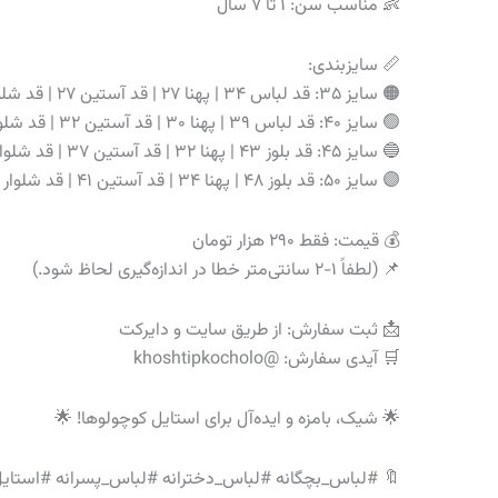
👶 مناسب سن: ۱ تا ۷ سال
📏 سایزبندی:
🟠 سایز ۳۵: قد لباس ۳۴ | پهنا ۲۷ | قد آستین ۲۷ | قد شلوار ۴۹
🟢 سایز ۴۰: قد لباس ۳۹ | پهنا ۳۰ | قد آستین ۳۲ | قد شلوار ۵۵
🔵 سایز ۴۵: قد بلوز ۴۳ | پهنا ۳۲ | قد آستین ۳۷ | قد شلوار ۶۰
🟣 سایز ۵۰: قد بلوز ۴۸ | پهنا ۳۴ | قد آستین ۴۱ | قد شلوار ۶۶
💰 قیمت: فقط ۲۹۰ هزار تومان
📌 (لطفاً ۱-۲ سانتی‌متر خطا در اندازه‌گیری لحاظ شود.)
📩 ثبت سفارش: از طریق سایت و دایرکت
🛒 آیدی سفارش: @khoshtipkocholo
🌟 شیک، بامزه و ایده‌آل برای استایل کوچولوها! 🌟
🔖 #لباس_بچگانه #لباس_دخترانه #لباس_پسرانه #استایل_بچگانه #عید_۱۴۰۳ #خرید_آنلاین #فشن_بچه_گانه #