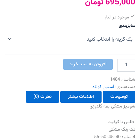
695,000
تومان
موجود در انبار
سایزبندی
شومیز
افزودن به سبد خرید
تک
مشکی
شناسه:
1484
عدد
دسته‌بندی:
آستین کوتاه
توضیحات
اطلاعات بیشتر
نظرات (0)
شوميز مشکی يقه گلدوزی
اطلس با كيفيت
تک رنگ مشکی
4 سایز: 40-45-50-55