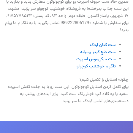
همین حالا ست حروف اسپرت رو برای کوچولوتون سفارش بدید و بذارید با
این ست جذاب بدرخشه! به فروشگاه خوشتیپ کوچولو سر بزنید: مشهد،
۱۷ شهریور، پاساژ آکسون، طبقه دوم، واحد ۸۳، کد پستی: ۹۱۷۵۷۷۸۵۲۳.
برای سفارش با شماره +989222806179 تماس بگیرید یا به تلگرام ما پیام
بدید!
ست کتان اردک
ست دنج کیدز پسرانه
ست میکی‌موس اسپرت
تلگرام خوشتیپ کوچولو
چگونه استایل را تکمیل کنیم؟
برای کامل کردن استایل کوچولوتون، این ست رو با یه جفت کفش اسپرت
سفید یا یه کلاه کپ خوش‌رنگ ست کنید. برای ایده‌های بیشتر، به
دسته‌بندی‌های لباس کودک ما سر بزنید!