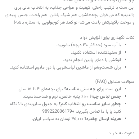
چرا لباس کودک ست حروف خاص است؟
این ست با ترکیب راحتی، کیفیت و طراحی جذاب، یه انتخاب عالی برای
والدینیه که می‌خوان بچه‌هاشون هم شیک باشن، هم راحت. جنس پنبه‌ای
و دوخت باکیفیتش باعث می‌شه تو کمد هر کوچولویی یه ستاره باشه!
نکات نگهداری برای افزایش دوام
با آب سرد (حداکثر ۳۰ درجه) بشویید.
از سفیدکننده استفاده نکنید.
اتوکشی با دمای پایین انجام بدید.
برای شست‌وشو از ماشین لباسشویی با دور ملایم استفاده کنید.
سوالات متداول (FAQ)
این ست برای چه سنی مناسبه؟
برای بچه‌های ۴ تا ۱۵ سال.
جنس لباس چیه؟
۱۰۰٪ پنبه خالص، نرم و ضدحساسیت.
چطور سایز مناسب رو انتخاب کنم؟
به جدول سایزبندی بالا نگاه
کنید یا با ما تماس بگیرید: +989222806179
هزینه ارسال چقدره؟
۴۵,۰۰۰ تومان به سراسر ایران.
دعوت به خرید