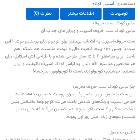
دسته‌بندی:
آستین کوتاه
توضیحات
اطلاعات بیشتر
نظرات (0)
لباس کودک ست حروف
لباس کودک ست حروف اسپرت و ویژگی‌های جذاب آن
ست حروف اسپرت یه انتخاب بی‌نظیر برای کوچولوهای پرجنب‌وجوشه! این
ست با جنس ۱۰۰٪ پنبه، کیفیت عالی و قیمت مناسب، هم شیکه، هم
راحت. برای بچه‌های ۴ تا ۱۵ سال طراحی شده و با طراحی لش استایل، برای
هر موقعیتی مناسبه. اگه دنبال یه لباس کودک اسپرت باکیفیت و ارزان
هستید، خوشتیپ کوچولو اینجاست تا کوچولوتون بدرخشه!
چرا لباس کودک ست حروف بخریم؟
این ست با جنس نرم و تنفس‌پذیر، برای پوست حساس بچه‌ها عالیه.
طراحی اسپرت و رنگ‌های شادش باعث می‌شه کوچولوها عاشقش بشن.
دوخت محکم و کیفیت بالای پارچه هم تضمین می‌کنه که حتی بعد از
شست‌وشوهای زیاد، مثل روز اول بمونه.
جنس محصول
ست حروف از ۱۰۰٪ پنبه خالص ساخته شده که ضدحساسیت و فوق‌العاده