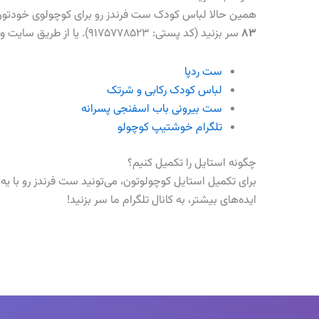
همین حالا لباس کودک ست فرندز رو برای کوچولوی خودتون 
۸۳
سر بزنید (کد پستی: ۹۱۷۵۷۷۸۵۲۳). یا از طریق سایت و تلگرام سفارش بدید و تو کمترین زمان تحویل بگیرید!
ست ردپا
لباس کودک رکابی و شرتک
ست بیرونی باب اسفنجی پسرانه
تلگرام خوشتیپ کوچولو
چگونه استایل را تکمیل کنیم؟
برای تکمیل استایل کوچولوتون، می‌تونید ست فرندز رو با
ایده‌های بیشتر، به کانال تلگرام ما سر بزنید!