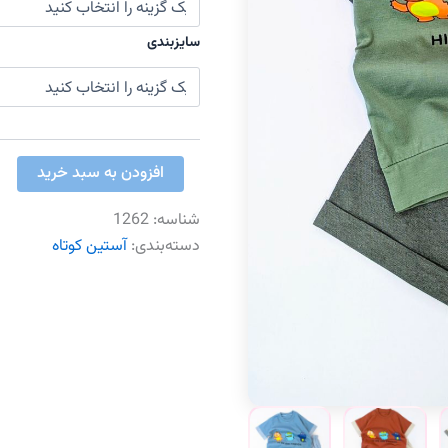
سایزبندی
ست
افزودن به سبد خرید
فرندز
عدد
شناسه:
1262
دسته‌بندی:
آستین کوتاه