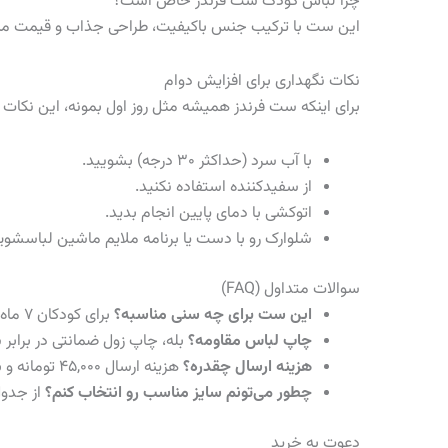
چرا لباس کودک ست فرندز خاص است؟
این ست با ترکیب جنس باکیفیت، طراحی جذاب و قیمت مناسب
نکات نگهداری برای افزایش دوام
برای اینکه ست فرندز همیشه مثل روز اول بمونه، این نکات ر
با آب سرد (حداکثر ۳۰ درجه) بشویید.
از سفیدکننده استفاده نکنید.
اتوکشی با دمای پایین انجام بدید.
شلوارک رو با دست یا برنامه ملایم ماشین لباسشوی
سوالات متداول (FAQ)
این ست برای چه سنی مناسبه؟
برای کودکان ۷ ماه تا ۵ سال.
چاپ لباس مقاومه؟
بله، چاپ زول ضمانتی در براب
هزینه ارسال چقدره؟
هزینه ارسال ۴۵,۰۰۰ تومانه و به سراسر ایران ارسال می‌شه.
چطور می‌تونم سایز مناسب رو انتخاب کنم؟
از جدول 
دعوت به خرید