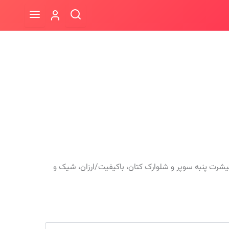
رت پنبه سوپر و شلوارک کتان، باکیفیت/ارزان، شیک و